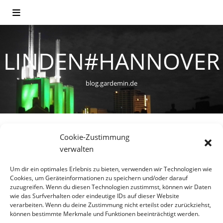
LINDEN#HANNOVER
blog.gardemin.de
Cookie-Zustimmung
verwalten
Nichts gefunden!
Um dir ein optimales Erlebnis zu bieten, verwenden wir Technologien wie
Cookies, um Geräteinformationen zu speichern und/oder darauf
zuzugreifen. Wenn du diesen Technologien zustimmst, können wir Daten
wie das Surfverhalten oder eindeutige IDs auf dieser Website
Zu deinen Suchbegriffen gibt es leider keine passenden
verarbeiten. Wenn du deine Zustimmung nicht erteilst oder zurückziehst,
Ergebnisse. Bitte versuche es mit anderen Suchbegriffen
können bestimmte Merkmale und Funktionen beeinträchtigt werden.