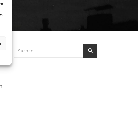
um
Ds
en
en