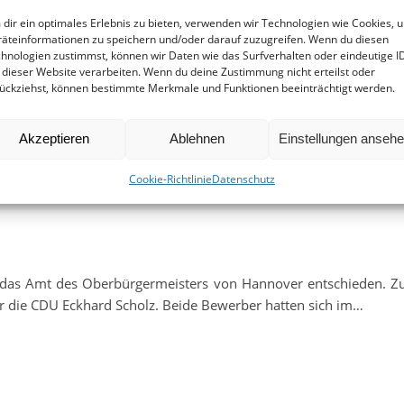
dir ein optimales Erlebnis zu bieten, verwenden wir Technologien wie Cookies, 
äteinformationen zu speichern und/oder darauf zuzugreifen. Wenn du diesen
hnologien zustimmst, können wir Daten wie das Surfverhalten oder eindeutige I
 dieser Website verarbeiten. Wenn du deine Zustimmung nicht erteilst oder
ückziehst, können bestimmte Merkmale und Funktionen beeinträchtigt werden.
Akzeptieren
Ablehnen
Einstellungen anseh
ür eine vielfältige
Cookie-Richtlinie
Datenschutz
 das Amt des Oberbürgermeisters von Hannover entschieden. Z
ür die CDU Eckhard Scholz. Beide Bewerber hatten sich im…