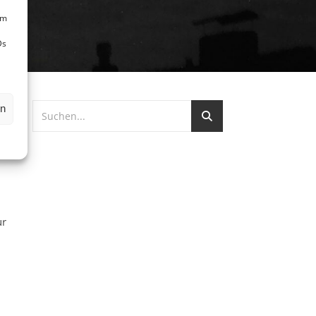
um
Ds
en
ur