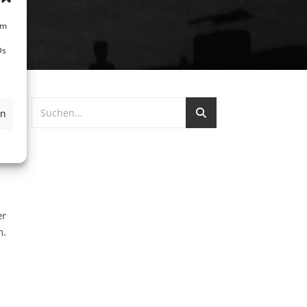
um
Ds
en
er
n.