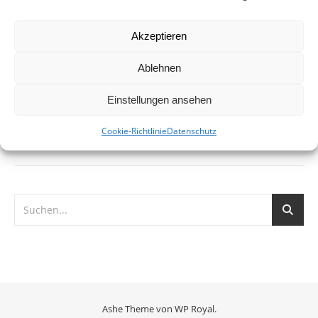
Potenzial, die fahrradfreundlichste Großstadt
Norddeutschlands zu werden. Der Anstieg der
Akzeptieren
Fahrradnutzung am gesamten Verkehrsaufkommen hat
sich in den letzten zwei…
Ablehnen
Einstellungen ansehen
WEITERLESEN
Cookie-Richtlinie
Datenschutz
Ashe Theme von
WP Royal
.