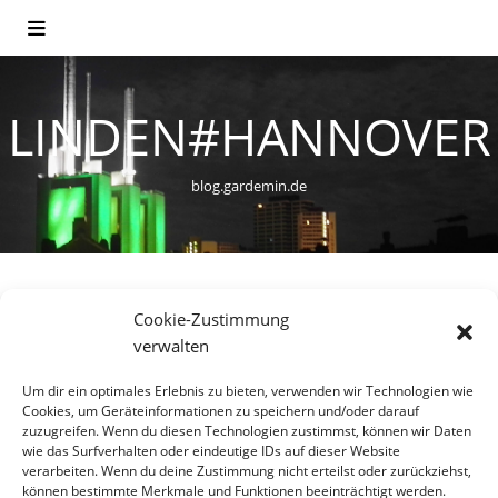
LINDEN#HANNOVER
blog.gardemin.de
Cookie-Zustimmung
VERKEHR
verwalten
Fahrradstadt Hannover
Um dir ein optimales Erlebnis zu bieten, verwenden wir Technologien wie
Cookies, um Geräteinformationen zu speichern und/oder darauf
17. Februar 2014
zuzugreifen. Wenn du diesen Technologien zustimmst, können wir Daten
wie das Surfverhalten oder eindeutige IDs auf dieser Website
Fahrräder warten auf ihren Einsatz, Linden-Nord,
verarbeiten. Wenn du deine Zustimmung nicht erteilst oder zurückziehst,
können bestimmte Merkmale und Funktionen beeinträchtigt werden.
Hannover Die grünste Großstadt Deutschlands hat das