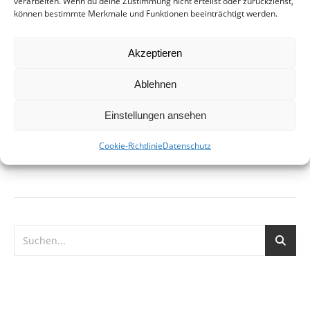
verarbeiten. Wenn du deine Zustimmung nicht erteilst oder zurückziehst,
1. Juni 2018
können bestimmte Merkmale und Funktionen beeinträchtigt werden.
Fährmannsufer – Zusammenfluss von Leine und Ihme Was
so ein Antrag im Bezirksrat bewirken kann. Wir hatten
Akzeptieren
seitens der Bezirksratsfraktion der Grünen gefordert, das
Public Viewing am Küchengartenplatz so zu gestalten, dass
Ablehnen
der…
Einstellungen ansehen
WEITERLESEN
Cookie-Richtlinie
Datenschutz