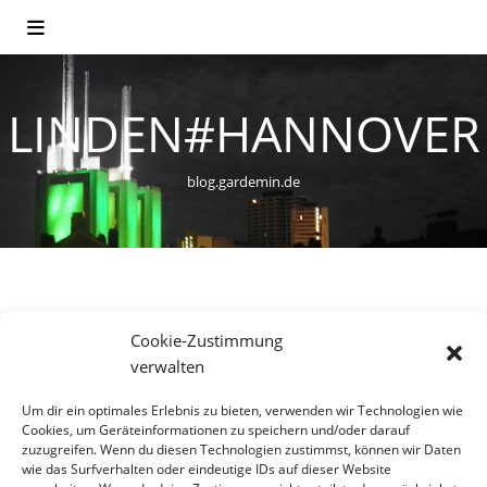
LINDEN#HANNOVER
blog.gardemin.de
VIELFALT
Cookie-Zustimmung
Guter Kompromiss gefunden:
verwalten
Public Viewing findet jetzt auf
Um dir ein optimales Erlebnis zu bieten, verwenden wir Technologien wie
Cookies, um Geräteinformationen zu speichern und/oder darauf
der Fährmannswiese statt
zuzugreifen. Wenn du diesen Technologien zustimmst, können wir Daten
wie das Surfverhalten oder eindeutige IDs auf dieser Website