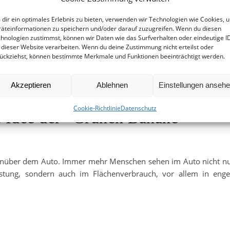
dir ein optimales Erlebnis zu bieten, verwenden wir Technologien wie Cookies, 
äteinformationen zu speichern und/oder darauf zuzugreifen. Wenn du diesen
hnologien zustimmst, können wir Daten wie das Surfverhalten oder eindeutige I
 dieser Website verarbeiten. Wenn du deine Zustimmung nicht erteilst oder
ückziehst, können bestimmte Merkmale und Funktionen beeinträchtigt werden.
Akzeptieren
Ablehnen
Einstellungen anseh
 Zone vom Lindener Markplatz bi
Cookie-Richtlinie
Datenschutz
e Idee der “Grünen Banane”
egenüber dem Auto. Immer mehr Menschen sehen im Auto nicht n
stung, sondern auch im Flächenverbrauch, vor allem in eng