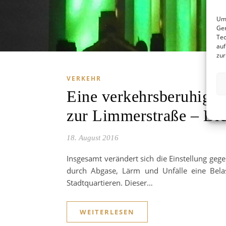
Um 
Ger
Tec
auf
zur
VERKEHR
Eine verkehrsberuhigte
zur Limmerstraße – Di
18. August 2016
Insgesamt verändert sich die Einstellung g
durch Abgase, Lärm und Unfälle eine Bela
Stadtquartieren. Dieser…
WEITERLESEN