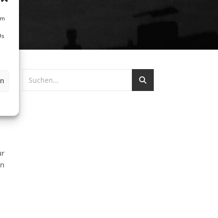
um
Ds
en
s
ur
en