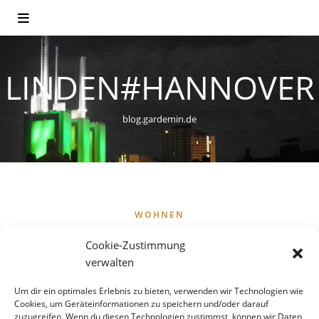
LINDEN#HANNOVER
blog.gardemin.de
WOHNEN
Das Ihmezentrum – Urbanes
Cookie-Zustimmung
Zukunftsprojekt oder
verwalten
bürgerkriegsähnlicher
Um dir ein optimales Erlebnis zu bieten, verwenden wir Technologien wie
Cookies, um Geräteinformationen zu speichern und/oder darauf
zuzugreifen. Wenn du diesen Technologien zustimmst, können wir Daten