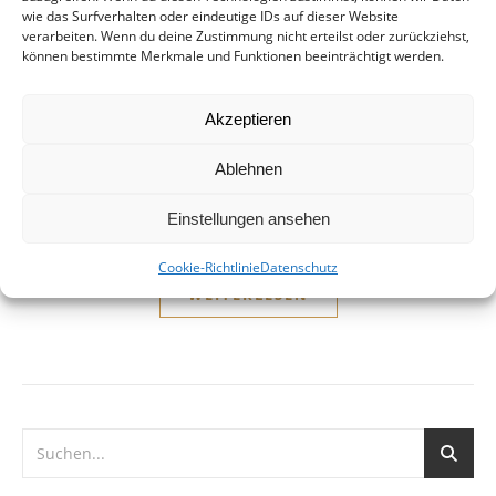
Zustand?
wie das Surfverhalten oder eindeutige IDs auf dieser Website
verarbeiten. Wenn du deine Zustimmung nicht erteilst oder zurückziehst,
19. September 2014
können bestimmte Merkmale und Funktionen beeinträchtigt werden.
Ihmezentrum, Linden-Mitte, Hannover Warum trauen wir
Akzeptieren
uns nicht, offen um eine Lösung für das Ihme-Zentrum zu
ringen? Wir befürchten, städtebauliche und
Ablehnen
sozialverträgliche Forderungen würden die wenigen
Interessenten verschrecken. Das Argument beraubt uns
Einstellungen ansehen
jedoch…
Cookie-Richtlinie
Datenschutz
WEITERLESEN