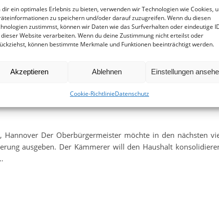
dir ein optimales Erlebnis zu bieten, verwenden wir Technologien wie Cookies, 
äteinformationen zu speichern und/oder darauf zuzugreifen. Wenn du diesen
hnologien zustimmst, können wir Daten wie das Surfverhalten oder eindeutige I
 dieser Website verarbeiten. Wenn du deine Zustimmung nicht erteilst oder
ückziehst, können bestimmte Merkmale und Funktionen beeinträchtigt werden.
Akzeptieren
Ablehnen
Einstellungen anseh
Kinder- und Jugendarbeit
Cookie-Richtlinie
Datenschutz
t, Hannover Der Oberbürgermeister möchte in den nächsten vi
nierung ausgeben. Der Kämmerer will den Haushalt konsolidiere
…