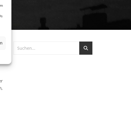
um
Ds
en
er
n,