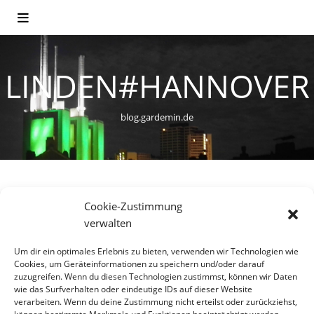
LINDEN#HANNOVER
blog.gardemin.de
Cookie-Zustimmung
WOHNEN
verwalten
Ein neues Stadtviertel entsteht
Um dir ein optimales Erlebnis zu bieten, verwenden wir Technologien wie
– Die Wasserstadt Limmer
Cookies, um Geräteinformationen zu speichern und/oder darauf
zuzugreifen. Wenn du diesen Technologien zustimmst, können wir Daten
wie das Surfverhalten oder eindeutige IDs auf dieser Website
10. März 2014
verarbeiten. Wenn du deine Zustimmung nicht erteilst oder zurückziehst,