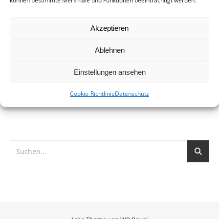
können bestimmte Merkmale und Funktionen beeinträchtigt werden.
Leineufer, Hannover Die Wasserstadt Limmer wird ein
neuer Stadtteil im Nordwesten Hannovers. Auf der Brache
Akzeptieren
der fast vollständig abgerissenen Industrieanlagen der
Continental AG in Limmer entstehen über 2.000 Häuser für
Ablehnen
bis zu 5.000…
Einstellungen ansehen
WEITERLESEN
Cookie-Richtlinie
Datenschutz