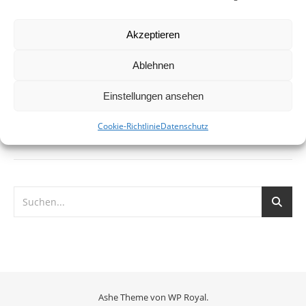
Potenzial, die fahrradfreundlichste Großstadt
Norddeutschlands zu werden. Der Anstieg der
Akzeptieren
Fahrradnutzung am gesamten Verkehrsaufkommen hat
sich in den letzten zwei…
Ablehnen
Einstellungen ansehen
WEITERLESEN
Cookie-Richtlinie
Datenschutz
Ashe Theme von
WP Royal
.