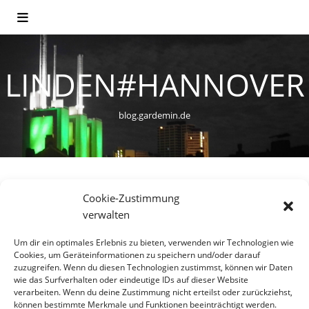
LINDEN#HANNOVER
blog.gardemin.de
Cookie-Zustimmung
VERKEHR
verwalten
Fahrradstadt Hannover
Um dir ein optimales Erlebnis zu bieten, verwenden wir Technologien wie
Cookies, um Geräteinformationen zu speichern und/oder darauf
17. Februar 2014
zuzugreifen. Wenn du diesen Technologien zustimmst, können wir Daten
wie das Surfverhalten oder eindeutige IDs auf dieser Website
Fahrräder warten auf ihren Einsatz, Linden-Nord,
verarbeiten. Wenn du deine Zustimmung nicht erteilst oder zurückziehst,
können bestimmte Merkmale und Funktionen beeinträchtigt werden.
Hannover Die grünste Großstadt Deutschlands hat das