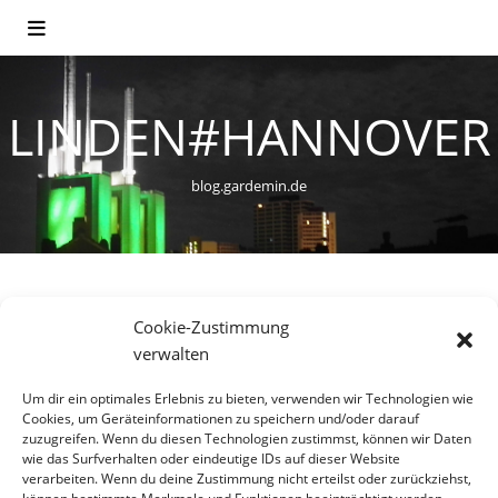
LINDEN#HANNOVER
blog.gardemin.de
Cookie-Zustimmung
WOHNEN
verwalten
Ein neues Stadtviertel entsteht
Um dir ein optimales Erlebnis zu bieten, verwenden wir Technologien wie
– Die Wasserstadt Limmer
Cookies, um Geräteinformationen zu speichern und/oder darauf
zuzugreifen. Wenn du diesen Technologien zustimmst, können wir Daten
wie das Surfverhalten oder eindeutige IDs auf dieser Website
10. März 2014
verarbeiten. Wenn du deine Zustimmung nicht erteilst oder zurückziehst,