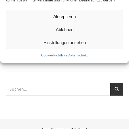
können bestimmte Merkmale und Funktionen beeinträchtigt werden.
Leineufer, Hannover Die Wasserstadt Limmer wird ein
neuer Stadtteil im Nordwesten Hannovers. Auf der Brache
Akzeptieren
der fast vollständig abgerissenen Industrieanlagen der
Continental AG in Limmer entstehen über 2.000 Häuser für
Ablehnen
bis zu 5.000…
Einstellungen ansehen
WEITERLESEN
Cookie-Richtlinie
Datenschutz