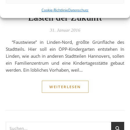
Partnerschaft – Ein Modell zu
Cookie-Richtlinie
Datenschutz
Lasten der Zukunft
31. Januar 2016
“Faustwiese” in Linden-Nord, größte Grünfläche des
Stadtteils. Hier soll ein ÖPP-Kindergarten entstehen In
Linden, wie auch in anderen Stadtteilen Hannovers, sollen
ein Familienzentrum und eine Kindertagesstätte gebaut
werden. Ein löbliches Vorhaben, weil…
WEITERLESEN