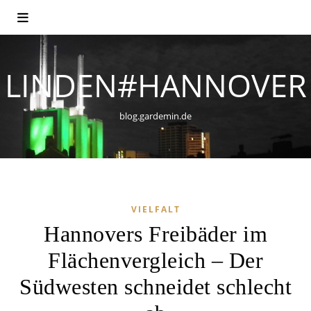
LINDEN#HANNOVER
blog.gardemin.de
VIELFALT
Hannovers Freibäder im
Flächenvergleich – Der
Südwesten schneidet schlecht