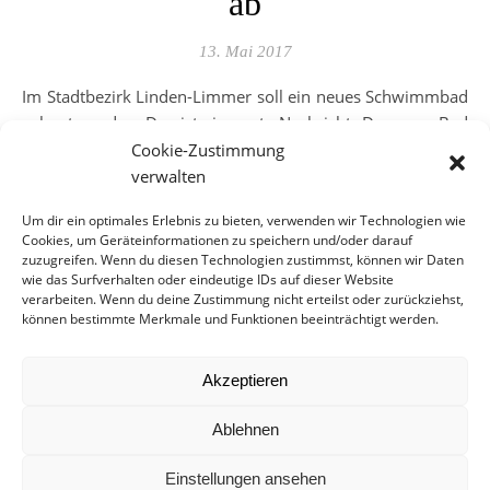
ab
13. Mai 2017
Im Stadtbezirk Linden-Limmer soll ein neues Schwimmbad
gebaut werden. Das ist eine gute Nachricht. Das neue Bad
soll aber ein Sportbad für internationale Wettbewerbe
Cookie-Zustimmung
werden, mit Tribüne und allen technischen und baulichen
verwalten
Rafinessen…
Um dir ein optimales Erlebnis zu bieten, verwenden wir Technologien wie
Cookies, um Geräteinformationen zu speichern und/oder darauf
zuzugreifen. Wenn du diesen Technologien zustimmst, können wir Daten
WEITERLESEN
wie das Surfverhalten oder eindeutige IDs auf dieser Website
verarbeiten. Wenn du deine Zustimmung nicht erteilst oder zurückziehst,
können bestimmte Merkmale und Funktionen beeinträchtigt werden.
Akzeptieren
Ablehnen
VIELFALT
Öffentlich-Private-
Einstellungen ansehen