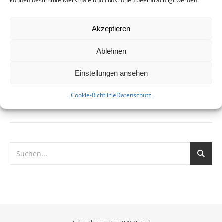
können bestimmte Merkmale und Funktionen beeinträchtigt werden.
Leineufer, Hannover Die Wasserstadt Limmer wird ein
neuer Stadtteil im Nordwesten Hannovers. Auf der Brache
Akzeptieren
der fast vollständig abgerissenen Industrieanlagen der
Continental AG in Limmer entstehen über 2.000 Häuser für
Ablehnen
bis zu 5.000…
Einstellungen ansehen
WEITERLESEN
Cookie-Richtlinie
Datenschutz