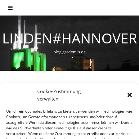
LINDEN#HANNOVER
blog.gardemin.de
Cookie-Zustimmung
WOHNEN
verwalten
Ein neues Stadtviertel entsteht
Um dir ein optimales Erlebnis zu bieten, verwenden wir Technologien wie
– Die Wasserstadt Limmer
Cookies, um Geräteinformationen zu speichern und/oder darauf
zuzugreifen. Wenn du diesen Technologien zustimmst, können wir Daten
wie das Surfverhalten oder eindeutige IDs auf dieser Website
10. März 2014
verarbeiten. Wenn du deine Zustimmung nicht erteilst oder zurückziehst,