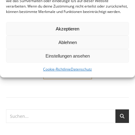
ab
wie das Surfverhalten oder eindeutige IDs auf dieser Website
verarbeiten. Wenn du deine Zustimmung nicht erteilst oder zurückziehst,
können bestimmte Merkmale und Funktionen beeinträchtigt werden.
13. Mai 2017
Im Stadtbezirk Linden-Limmer soll ein neues Schwimmbad
Akzeptieren
gebaut werden. Das ist eine gute Nachricht. Das neue Bad
soll aber ein Sportbad für internationale Wettbewerbe
Ablehnen
werden, mit Tribüne und allen technischen und baulichen
Rafinessen…
Einstellungen ansehen
Cookie-Richtlinie
Datenschutz
WEITERLESEN