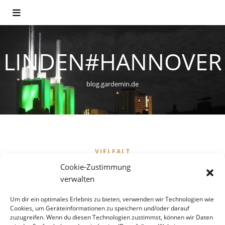
LINDEN#HANNOVER
blog.gardemin.de
VIELFALT
Hannovers Freibäder im
Cookie-Zustimmung
verwalten
Flächenvergleich – Der
Um dir ein optimales Erlebnis zu bieten, verwenden wir Technologien wie
Südwesten schneidet schlecht
Cookies, um Geräteinformationen zu speichern und/oder darauf
zuzugreifen. Wenn du diesen Technologien zustimmst, können wir Daten