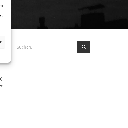
um
Ds
en
00
er