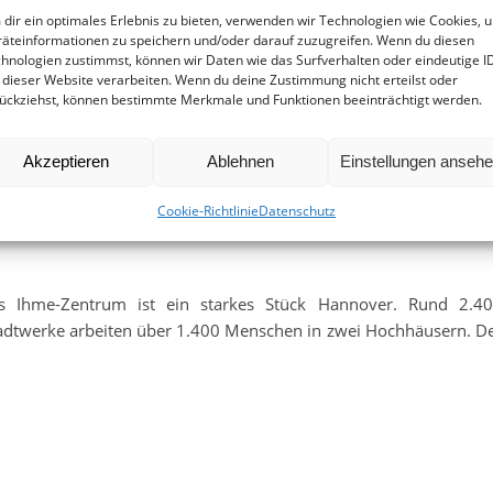
dir ein optimales Erlebnis zu bieten, verwenden wir Technologien wie Cookies, 
äteinformationen zu speichern und/oder darauf zuzugreifen. Wenn du diesen
hnologien zustimmst, können wir Daten wie das Surfverhalten oder eindeutige I
 dieser Website verarbeiten. Wenn du deine Zustimmung nicht erteilst oder
ückziehst, können bestimmte Merkmale und Funktionen beeinträchtigt werden.
Akzeptieren
Ablehnen
Einstellungen anseh
n starkes Stück Hannover
Cookie-Richtlinie
Datenschutz
s Ihme-Zentrum ist ein starkes Stück Hannover. Rund 2.4
Stadtwerke arbeiten über 1.400 Menschen in zwei Hochhäusern. D