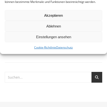
können bestimmte Merkmale und Funktionen beeinträchtigt werden.
31. Januar 2017
Vision Zero heißt, keine Schwerverletzten und keine Toten
Akzeptieren
mehr im Straßenverkehr. Warum sollte das nicht auch Ziel
von Verkehrspolitik in Hannover sein? In den Städten
Ablehnen
Garbsen und Lüneburg gab es in den vergangenen…
Einstellungen ansehen
WEITERLESEN
Cookie-Richtlinie
Datenschutz