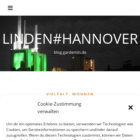
LINDEN#HANNOVER
blog.gardemin.de
,
VIELFALT
WOHNEN
Flüchtlinge – Für eine
Cookie-Zustimmung
verwalten
sozialverträgliche
Um dir ein optimales Erlebnis zu bieten, verwenden wir Technologien wie
Unterbringung in einer
Cookies, um Geräteinformationen zu speichern und/oder darauf
zuzugreifen. Wenn du diesen Technologien zustimmst, können wir Daten