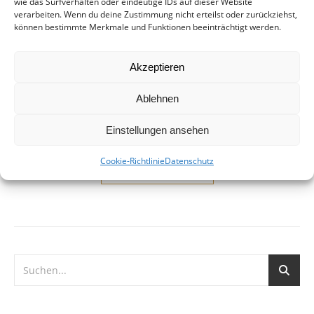
weltoffenen Stadt
wie das Surfverhalten oder eindeutige IDs auf dieser Website
verarbeiten. Wenn du deine Zustimmung nicht erteilst oder zurückziehst,
können bestimmte Merkmale und Funktionen beeinträchtigt werden.
13. Oktober 2014
Flüchtlingsunterkunft Hainholz, Hannover In einem
Akzeptieren
offenen Brief wendet sich die Landtagsabgeordnete Thela
Wernstedt (SPD) an die Ratspolitiker der Stadt Hannover. Es
Ablehnen
sei dem prekären Stadtbezirk Stöcken nicht zuzumuten,
überproportional Flüchtlinge aufzunehmen. Ihre eigene…
Einstellungen ansehen
Cookie-Richtlinie
Datenschutz
WEITERLESEN