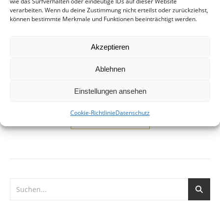
weltoffenen Stadt
wie das Surfverhalten oder eindeutige IDs auf dieser Website
verarbeiten. Wenn du deine Zustimmung nicht erteilst oder zurückziehst,
können bestimmte Merkmale und Funktionen beeinträchtigt werden.
13. Oktober 2014
Flüchtlingsunterkunft Hainholz, Hannover In einem
Akzeptieren
offenen Brief wendet sich die Landtagsabgeordnete Thela
Wernstedt (SPD) an die Ratspolitiker der Stadt Hannover. Es
Ablehnen
sei dem prekären Stadtbezirk Stöcken nicht zuzumuten,
überproportional Flüchtlinge aufzunehmen. Ihre eigene…
Einstellungen ansehen
Cookie-Richtlinie
Datenschutz
WEITERLESEN