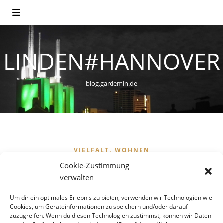
LINDEN#HANNOVER
blog.gardemin.de
,
VIELFALT
WOHNEN
Flüchtlinge – Für eine
Cookie-Zustimmung
verwalten
sozialverträgliche
Um dir ein optimales Erlebnis zu bieten, verwenden wir Technologien wie
Unterbringung in einer
Cookies, um Geräteinformationen zu speichern und/oder darauf
zuzugreifen. Wenn du diesen Technologien zustimmst, können wir Daten