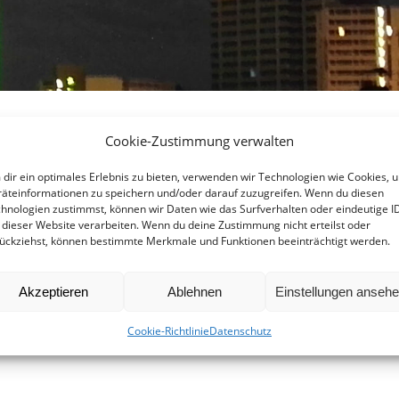
Cookie-Zustimmung verwalten
weiter?
dir ein optimales Erlebnis zu bieten, verwenden wir Technologien wie Cookies, 
äteinformationen zu speichern und/oder darauf zuzugreifen. Wenn du diesen
hnologien zustimmst, können wir Daten wie das Surfverhalten oder eindeutige I
 dieser Website verarbeiten. Wenn du deine Zustimmung nicht erteilst oder
ückziehst, können bestimmte Merkmale und Funktionen beeinträchtigt werden.
ndlicher Weise meine Beiträge zur Verdrängung eines Mieters a
 Der Bericht hat große Resonanz gefunden, offensichtlich hande
Akzeptieren
Ablehnen
Einstellungen anseh
Cookie-Richtlinie
Datenschutz