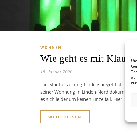
WOHNEN
Wie geht es mit Klaus 
Um 
Ger
Tec
18. Januar 2020
auf
zur
Die Stadtteilzeitung Lindenspiegel hat freu
seiner Wohnung in Linden-Nord dokumentiert.
es sich leider um keinen Einzelfall. Hier…
WEITERLESEN