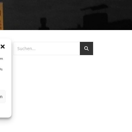
um
Ds
us
lt
en