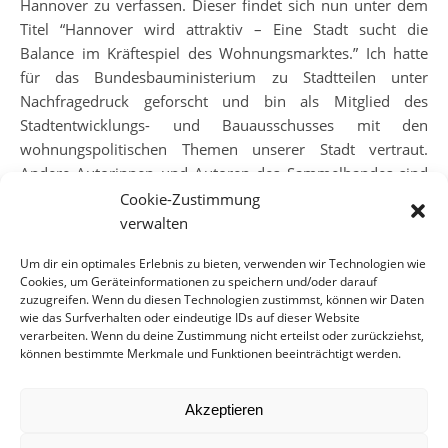
Hannover zu verfassen. Dieser findet sich nun unter dem
Titel “Hannover wird attraktiv – Eine Stadt sucht die
Balance im Kräftespiel des Wohnungsmarktes.” Ich hatte
für das Bundesbauministerium zu Stadtteilen unter
Nachfragedruck geforscht und bin als Mitglied des
Stadtentwicklungs- und Bauausschusses mit den
wohnungspolitischen Themen unserer Stadt vertraut.
Andere Autorinnen und Autoren des Sammelbandes sind
u.a. Andrej Holm zu Berlin, Katja Bürmann zu Stuttgart und
Cookie-Zustimmung
Michael Mießner zu Göttingen.
verwalten
Eine Leseprobe aus meinem Beitrag:
Um dir ein optimales Erlebnis zu bieten, verwenden wir Technologien wie
Cookies, um Geräteinformationen zu speichern und/oder darauf
“Parallel zu der Bevölkerungsentwicklung veränderte sich
zuzugreifen. Wenn du diesen Technologien zustimmst, können wir Daten
das Selbstbild Hannovers. Bereits mit der Weltausstellung
wie das Surfverhalten oder eindeutige IDs auf dieser Website
2000 entwickelten sich zentrale Orte der Stadt und ein
verarbeiten. Wenn du deine Zustimmung nicht erteilst oder zurückziehst,
können bestimmte Merkmale und Funktionen beeinträchtigt werden.
neuer Stadtteil zeigte Möglichkeiten der Stadtentwicklung
auf. In den 2010er Jahren folgten Aufwertungen von
Nachkriegsbrachen und Innenstadtflächen. Vor allem aber
Akzeptieren
prosperierte der Arbeitsmarkt wieder. Es zeigt sich dabei