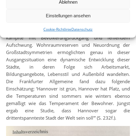
auch die Besonderheit der Großstädte der zweiten Reihe,
Ablehnen
wie sie bspw. Leipzig oder Hannover darstellen. Die
Erwartungshaltung war zu Beginn der ersten Dekade des
Einstellungen ansehen
21. Jahrhunderts verhältnismäßig gering. Leipzig hatte
Cookie-Richtlinie
Datenschutz
Abwanderung und Bauskandale zu verarbeiten, Hannover
kämpfte mit Bevölkerungsrückgang und fehlendem
Aufschwung. Wohnraumreserven und Neuordnung der
Großstadtsymmetrien ermöglichten genau in dieser
Ausgangssituation eine dynamische Entwicklung dieser
Städte, in deren Folge sich Arbeitsmarkt,
Bildungsangebote, Lebensstil und Außenbild wandelten.
Die Frankfurter Allgemeine fand dazu folgende
Einschätzung: ‘Hannover ist grün, Hannover hat Platz, und
die Temperaturen sind sommers wie winters ebenso
gemäßigt wie das Temperament der Bewohner. Jüngst
ergab eine Studie, dass Hannover sogar die
drittentspannteste Stadt der Welt sein soll'” (S. 232f.).