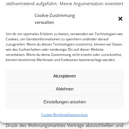
stellvertretend aufgeführt. Meine Argumentation orientiert
sich jeweils an einer zentralen Grundfigur: Wenn wir das
Cookie-Zustimmung
Gleichgewicht in unserem Stadtbezirk halten wollen,
verwalten
müssen wir darauf achten, dass niemand aus dem Stadtteil
verdrängt wird. Verdrängung ist ein leiser, schleichender
Um dir ein optimales Erlebnis zu bieten, verwenden wir Technologien wie
und irreversibler Prozess und trifft immer diejenigen, die
Cookies, um Geräteinformationen zu speichern und/oder darauf
zuzugreifen. Wenn du diesen Technologien zustimmst, können wir Daten
sich am wenigsten wehren und artikulieren können.
wie das Surfverhalten oder eindeutige IDs auf dieser Website
verarbeiten. Wenn du deine Zustimmung nicht erteilst oder zurückziehst,
Vielfach ist uns diese Argumentation im Munde umgedreht
können bestimmte Merkmale und Funktionen beeinträchtigt werden.
worden. Wir würden etwas gegen Neuzuzüge haben, uns
gegen die Besserverdienenden richten, Investoren
Akzeptieren
verschrecken. Das ist nicht der Fall, jede und jeder ist hier
gerne gesehen, der am Gemeinwohl mitwirken möchte. Es
Ablehnen
hat in der Vergangenheit genügend Beispiele schonender
Sanierung und ehrenamtlichen Engagements für eine
Einstellungen ansehen
Verbesserung der Stadtteile gegeben. Die Methoden der
jüngeren Zeit, Menschen aus den Wohnungen
Cookie-Richtlinie
Datenschutz
“rauszuwohnen” und am Rande der Legalität unter dem
Druck des Wohnungsmarktes Verträge abzuschließen und