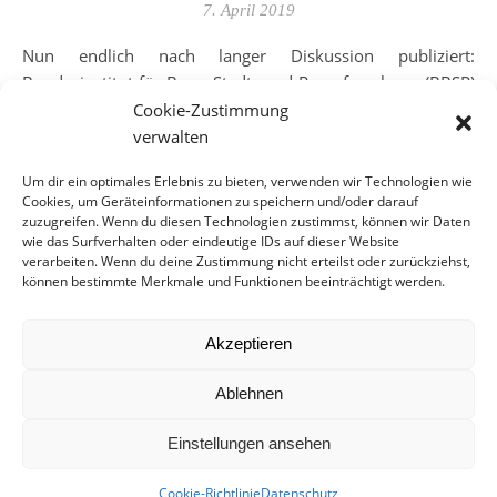
7. April 2019
Nun endlich nach langer Diskussion publiziert:
Bundesinstitut für Bau-, Stadt- und Raumforschung (BBSR)
im Bundesamt für Bauwesen und Raumordnung (BBR)
Cookie-Zustimmung
(Hrsg.) 2019:Soziale Vielfalt im Blick: Stadtquartiere unter
verwalten
Nachfragedruck, Bonn, BBSR-Online-Publikation, 126 S.
Um dir ein optimales Erlebnis zu bieten, verwenden wir Technologien wie
(plan…
Cookies, um Geräteinformationen zu speichern und/oder darauf
zuzugreifen. Wenn du diesen Technologien zustimmst, können wir Daten
wie das Surfverhalten oder eindeutige IDs auf dieser Website
WEITERLESEN
verarbeiten. Wenn du deine Zustimmung nicht erteilst oder zurückziehst,
können bestimmte Merkmale und Funktionen beeinträchtigt werden.
Akzeptieren
Ablehnen
WOHNEN
Einstellungen ansehen
Leermietung – Herr
Cookie-Richtlinie
Datenschutz