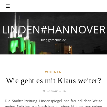
LINDEN#HANNOVER
blog.gardemin.de
WOHNEN
Wie geht es mit Klaus weiter?
18. Januar 2020
Die Stadtteilzeitung Lindenspiegel hat freundlicher Weise
meine Beiträge zur Verdrängung eines Mieters aus seiner