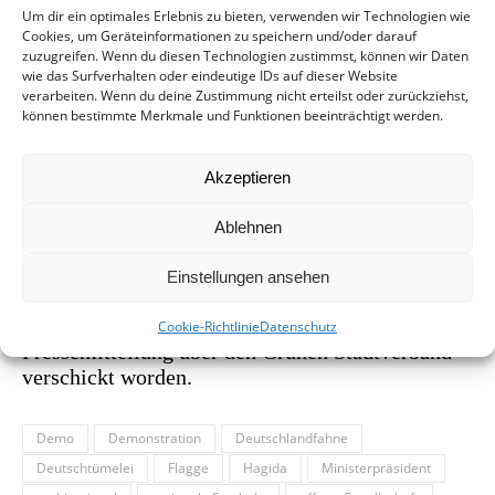
vielfältige Gesellschaften. Deutschland-Fahnen sind keine
Um dir ein optimales Erlebnis zu bieten, verwenden wir Technologien wie
Antwort darauf, erst recht nicht auf einer Demo gegen
Cookies, um Geräteinformationen zu speichern und/oder darauf
neue Deutschtümelei. Hannovers Stadtgesellschaft setzt
zuzugreifen. Wenn du diesen Technologien zustimmst, können wir Daten
wie das Surfverhalten oder eindeutige IDs auf dieser Website
ohne nationale Symbole ein viel stärkeres Zeichen gegen
verarbeiten. Wenn du deine Zustimmung nicht erteilst oder zurückziehst,
Fremdenhass und Intoleranz. Wir brauchen keine
können bestimmte Merkmale und Funktionen beeinträchtigt werden.
verordneten Winkelemente, ein Meer von bunten
Menschen ist uns lieber.
Akzeptieren
Siehe auch:
Ablehnen
Hülya Feise wird mit dem Bundesverdienstorden
ausgezeichnet
Einstellungen ansehen
Vielfalt
Der Beitrag ist in ähnlichem Wortlaut als
Cookie-Richtlinie
Datenschutz
Pressemitteilung über den Grünen Stadtverband
verschickt worden.
Demo
Demonstration
Deutschlandfahne
Deutschtümelei
Flagge
Hagida
Ministerpräsident