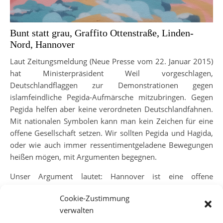
Bunt statt grau, Graffito Ottenstraße, Linden-
Nord, Hannover
Laut Zeitungsmeldung (Neue Presse vom 22. Januar 2015)
hat Ministerpräsident Weil vorgeschlagen,
Deutschlandflaggen zur Demonstrationen gegen
islamfeindliche Pegida-Aufmärsche mitzubringen. Gegen
Pegida helfen aber keine verordneten Deutschlandfahnen.
Mit nationalen Symbolen kann man kein Zeichen für eine
offene Gesellschaft setzen. Wir sollten Pegida und Hagida,
oder wie auch immer ressentimentgeladene Bewegungen
heißen mögen, mit Argumenten begegnen.
Unser Argument lautet: Hannover ist eine offene
Gesellschaft. Zur offenen Gesellschaft gehört auch die
Cookie-Zustimmung
Abkehr vom Nationalismus und seinen Symbolen. Hagida
verwalten
und Pegida säen Hass gegen multinationale, offene und