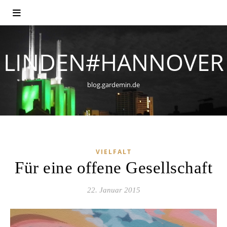
LINDEN#HANNOVER
blog.gardemin.de
VIELFALT
Für eine offene Gesellschaft
22. Januar 2015